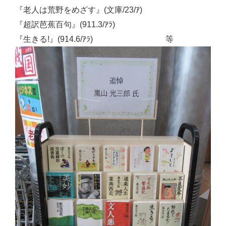
『老人は荒野をめざす』(文庫/23/ｱ)
『超訳芭蕉百句』(911.3/ｱﾗ)
『生きる!』(914.6/ｱﾗ) 等