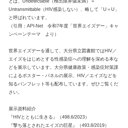
とは、Undetectable（検出限界値未満）＝
Untransmittable（HIV感染しない）、略して「U＝U」
と呼ばれています。
（引用：API‐Net 令和7年度「世界エイズデー」キャ
ンペーンテーマ より）
世界エイズデーを通して、大分県立図書館ではHIV／
エイズをはじめとする性感染症への理解を深める本な
どを展示しています。大分県健康政策・感染症対策課
によるポスター・パネルの展示、HIV／エイズなどを
知るパンフレット等も配布しています。ぜひご覧くだ
さい。
展示資料紹介
『HIVとともに生きる』（498.6/2023）
『撃ち落とされたエイズの巨星』（493.8/2019）