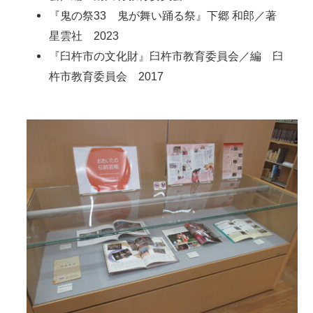
『鬼の祭33 鬼が舞い踊る祭』下郷 和郎／著
星雲社 2023
『臼杵市の文化財』臼杵市教育委員会／編 臼
杵市教育委員会 2017