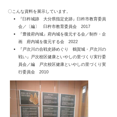
〇こんな資料を展示しています。
『臼杵城跡 大分県指定史跡』臼杵市教育委員
会／〔編〕 臼杵市教育委員会 2017
『豊後府内城』府内城を復元する会／制作・企
画 府内城を復元する会 2022
『戸次川の合戦史跡めぐり 鶴賀城・戸次川の
戦い』戸次校区健康といやしの里づくり実行委
員会／編 戸次校区健康といやしの里づくり実
行委員会 2010